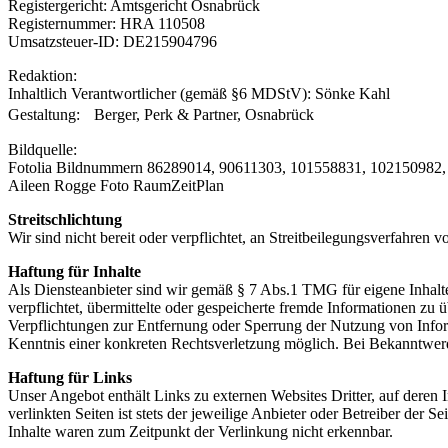
Registergericht: Amtsgericht Osnabrück
Registernummer: HRA 110508
Umsatzsteuer-ID: DE215904796
Redaktion:
Inhaltlich Verantwortlicher (gemäß §6 MDStV): Sönke Kahl
Gestaltung: Berger, Perk & Partner, Osnabrück
Bildquelle:
Fotolia Bildnummern 86289014, 90611303, 101558831, 102150982
Aileen Rogge Foto RaumZeitPlan
Streitschlichtung
Wir sind nicht bereit oder verpflichtet, an Streitbeilegungsverfahren 
Haftung für Inhalte
Als Diensteanbieter sind wir gemäß § 7 Abs.1 TMG für eigene Inhalte
verpflichtet, übermittelte oder gespeicherte fremde Informationen zu
Verpflichtungen zur Entfernung oder Sperrung der Nutzung von Inform
Kenntnis einer konkreten Rechtsverletzung möglich. Bei Bekanntwer
Haftung für Links
Unser Angebot enthält Links zu externen Websites Dritter, auf deren
verlinkten Seiten ist stets der jeweilige Anbieter oder Betreiber der
Inhalte waren zum Zeitpunkt der Verlinkung nicht erkennbar.